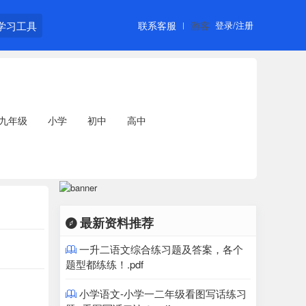
学习工具
联系客服
游客
登录/注册
九年级
小学
初中
高中
最新资料推荐

一升二语文综合练习题及答案，各个

题型都练练！.pdf
小学语文-小学一二年级看图写话练习
