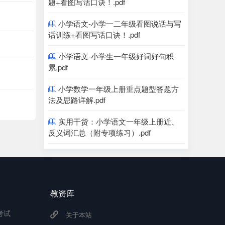
题+看图写话口诀！.pdf
小学语文-小学一二年级看图说话与写

话训练+看图写话口诀！.pdf
小学语文-小学生一年级好词好句积

累.pdf
小学数学一年级上册重点题型答题方

法及思路详解.pdf
实用干货：小学语文一年级上册近、

反义词汇总（附专项练习）.pdf
教资库
考试
关于本站