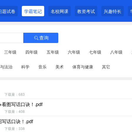
习题试卷
学霸笔记
名校网课
教资考试
兴趣特长
查询

三年级
四年级
五年级
六年级
七年级
八年级
与法治
科学
音乐
美术
体育与健康
其它
下载量：683
看图写话口诀！.pdf
下载量：408
话口诀！.pdf
下载量：338