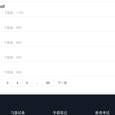
df
下载量：1153
下载量：908
下载量：894
下载量：520
下载量：929
3
4
5
...
96
下一页
习题试卷
学霸笔记
教资考试