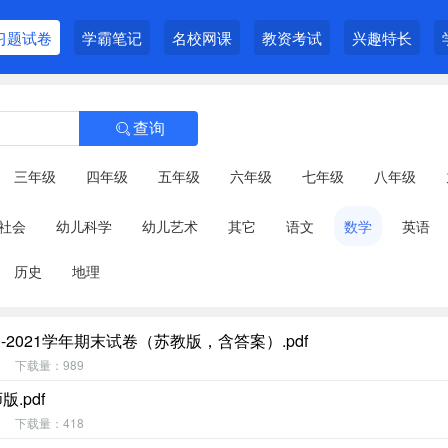
习题试卷
学霸笔记
名校网课
教资考试
兴趣特长
查询

三年级
四年级
五年级
六年级
七年级
八年级
社会
幼儿科学
幼儿艺术
其它
语文
数学
英语
历史
地理
2021学年期末试卷（苏教版，含答案）.pdf
下载量：989
.pdf
下载量：418