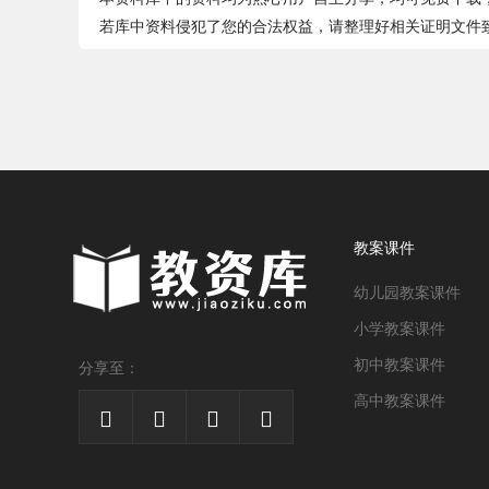
若库中资料侵犯了您的合法权益，请整理好相关证明文件致件jia
教案课件
幼儿园教案课件
小学教案课件
初中教案课件
分享至：
高中教案课件



