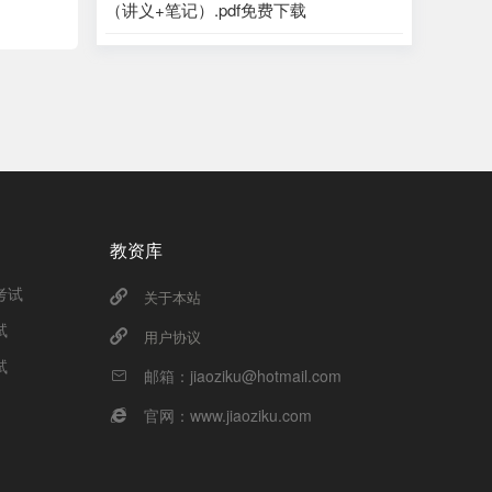
（讲义+笔记）.pdf免费下载
教资库
考试
关于本站
试
用户协议
试
邮箱：jiaoziku@hotmail.com
官网：www.jiaoziku.com