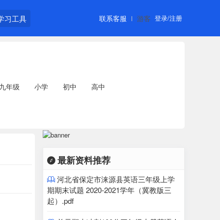
学习工具
联系客服
游客
登录/注册
九年级
小学
初中
高中
最新资料推荐

河北省保定市涞源县英语三年级上学

期期末试题 2020-2021学年（冀教版三
起）.pdf