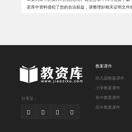
若库中资料侵犯了您的合法权益，请整理好相关证明文件致件jia
教案课件
幼儿园教案课件
小学教案课件
初中教案课件
分享至：
高中教案课件



