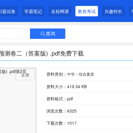
习题试卷
学霸笔记
名校网课
教资考试
兴趣特长
查询

卷二（答案版) .pdf免费下载
资料类别：
-
中学
综合素质
全屏
资料大小：419.34 KB
资料格式：pdf
浏览次数：6325
下载次数：1017