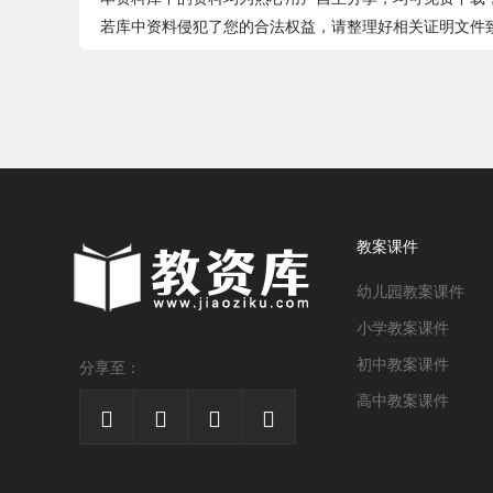
若库中资料侵犯了您的合法权益，请整理好相关证明文件致件jia
教案课件
幼儿园教案课件
小学教案课件
初中教案课件
分享至：
高中教案课件



