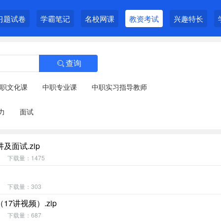
习题试卷
学霸笔记
名校网课
教资考试
兴趣特长
查询

职文化课
中职专业课
中职实习指导教师
力
面试
面试.zip
下载量：1475
下载量：303
7讲视频）.zip
下载量：687