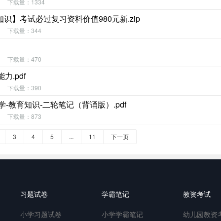
下载量：1334
】考试必过复习资料价值980元新.zip
下载量：344
下载量：470
.pdf
下载量：390
-教育知识-二轮笔记（背诵版）.pdf
下载量：873
3
4
5
...
11
下一页
习题试卷
学霸笔记
教资考试
小学习题试卷
小学学霸笔记
幼儿园教资