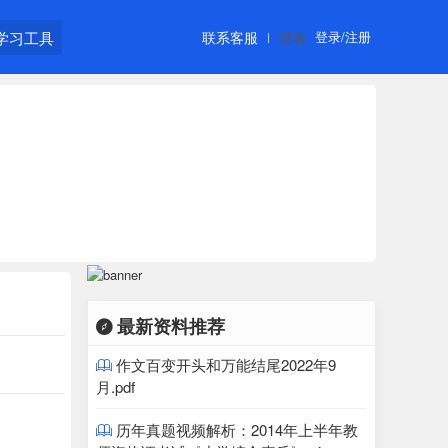
学习工具
联系客服
游客
登录/注册
最新资料推荐

作文百变开头和万能结尾2022年9

月.pdf
历年真题视频解析：2014年上半年教
