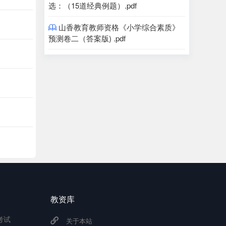
选：（15道经典例题）.pdf
山香教育教师资格《小学综合素质》

预测卷二（答案版) .pdf
教资库
考试
关于本站